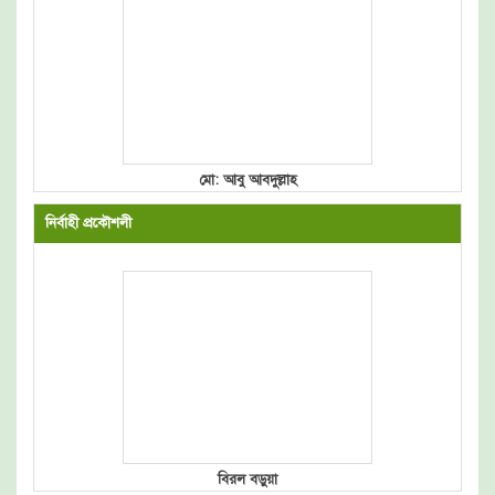
মো: আবু আবদুল্লাহ
নির্বাহী প্রকৌশলী
বিরল বড়ুয়া