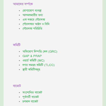
আমাদের সর্ম্পকে
যোগাযোগ ব্যবস্থা
আদমশুমারীর তথ্য
এক নজরে পৌরসভা
পৌরসভার আইন ও বিধি
পৌরসভা পরিচিতি
কমিটি
অভিযোগ নিষ্পত্তি সেল (GRC)
GAP & PRAP
ওয়ার্ড কমিটি (WC)
নগর সমন্বয় কমিটি (TLCC)
স্থায়ী কমিটিসমূহ
বাজেট
সংশোধিত বাজেট
পূর্ববর্তী বাজেট
চলমান বাজেট