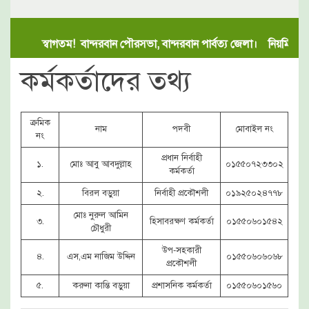
স্বাগতম! বান্দরবান পৌরসভা, বান্দরবান পার্বত্য জেলা। নিয়মিত প
কর্মকর্তাদের তথ্য
ক্রমিক
নাম
পদবী
মোবাইল নং
নং
প্রধান নির্বাহী
১.
মোঃ আবু আবদুল্লাহ
০১৫৫০৭২৩৩০২
কর্মকর্তা
২.
বিরল বড়ুয়া
নির্বাহী প্রকৌশলী
০১৯২৫০২৪৭৭৮
মোঃ নুরুল আমিন
৩.
হিসাবরক্ষণ কর্মকর্তা
০১৫৫০৬০১৫৪২
চৌধুরী
উপ-সহকারী
৪.
এস,এম নাজিম উদ্দিন
০১৫৫০৬০৬০৬৮
প্রকৌশলী
৫.
করুনা কান্তি বড়ুয়া
প্রশাসনিক কর্মকর্তা
০১৫৫০৬০১৫৬০