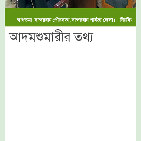
স্বাগতম! বান্দরবান পৌরসভা, বান্দরবান পার্বত্য জেলা। নিয়মিত পৌর
আদমশুমারীর তথ্য