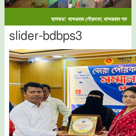
স্বাগতম! বান্দরবান পৌরসভা, বান্দরবান পার্বত্য 
slider-bdbps3