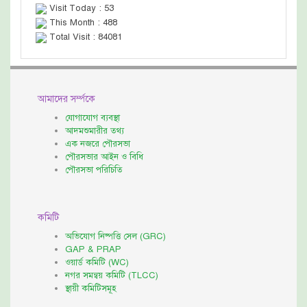
Visit Today : 53
This Month : 488
Total Visit : 84081
আমাদের সর্ম্পকে
যোগাযোগ ব্যবস্থা
আদমশুমারীর তথ্য
এক নজরে পৌরসভা
পৌরসভার আইন ও বিধি
পৌরসভা পরিচিতি
কমিটি
অভিযোগ নিষ্পত্তি সেল (GRC)
GAP & PRAP
ওয়ার্ড কমিটি (WC)
নগর সমন্বয় কমিটি (TLCC)
স্থায়ী কমিটিসমূহ